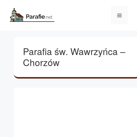
Przejdź
do
Menu
treści
Parafia św. Wawrzyńca –
Chorzów