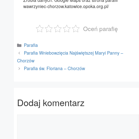
Źródła danych: Google Maps oraz strona parafii
wawrzyniec-chorzow.katowice.opoka.org.pl/
Oceń parafię
Kategorie
Parafia
Parafia Wniebowzięcia Najświętszej Maryi Panny –
Chorzów
Parafia św. Floriana – Chorzów
Dodaj komentarz
Komentarz