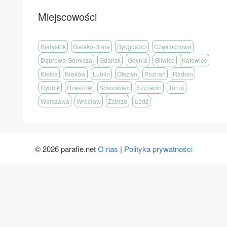
Miejscowości
Białystok
Bielsko-Biała
Bydgoszcz
Częstochowa
Dąbrowa Górnicza
Gdańsk
Gdynia
Gliwice
Katowice
Kielce
Kraków
Lublin
Olsztyn
Poznań
Radom
Rybnik
Rzeszów
Sosnowiec
Szczecin
Toruń
Warszawa
Wrocław
Zabrze
Łódź
© 2026 parafie.net
O nas
|
Polityka prywatności