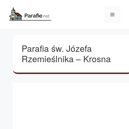
Przejdź
do
Menu
treści
Parafia św. Józefa
Rzemieślnika – Krosna