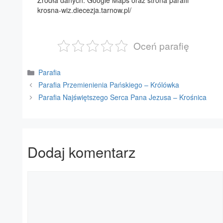
Źródła danych: Google Maps oraz strona parafii
krosna-wiz.diecezja.tarnow.pl/
Oceń parafię
Kategorie
Parafia
Parafia Przemienienia Pańskiego – Królówka
Parafia Najświętszego Serca Pana Jezusa – Krośnica
Dodaj komentarz
Komentarz