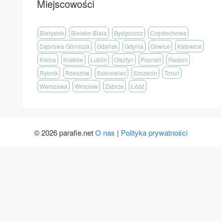
Miejscowości
Białystok
Bielsko-Biała
Bydgoszcz
Częstochowa
Dąbrowa Górnicza
Gdańsk
Gdynia
Gliwice
Katowice
Kielce
Kraków
Lublin
Olsztyn
Poznań
Radom
Rybnik
Rzeszów
Sosnowiec
Szczecin
Toruń
Warszawa
Wrocław
Zabrze
Łódź
© 2026 parafie.net
O nas
|
Polityka prywatności