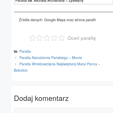
Parafia św. Michała Archanioła – Żytkiejmy
Źródła danych: Google Maps oraz strona parafii
Oceń parafię
Kategorie
Parafia
Parafia Narodzenia Pańskiego – Błonie
Parafia Wniebowzięcia Najświętszej Maryi Panny –
Bobolice
Dodaj komentarz
Komentarz