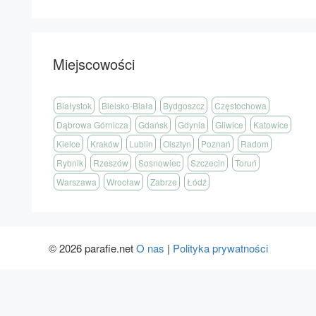
Miejscowości
Białystok
Bielsko-Biała
Bydgoszcz
Częstochowa
Dąbrowa Górnicza
Gdańsk
Gdynia
Gliwice
Katowice
Kielce
Kraków
Lublin
Olsztyn
Poznań
Radom
Rybnik
Rzeszów
Sosnowiec
Szczecin
Toruń
Warszawa
Wrocław
Zabrze
Łódź
© 2026 parafie.net
O nas
|
Polityka prywatności