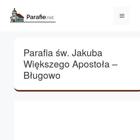
Przejdź
do
Menu
treści
Parafia św. Jakuba
Większego Apostoła –
Bługowo