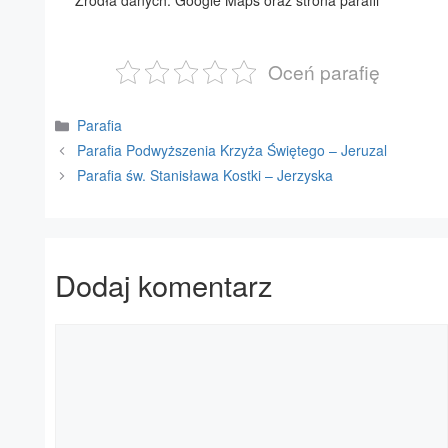
Źródła danych: Google Maps oraz strona parafii
Oceń parafię
Kategorie
Parafia
Parafia Podwyższenia Krzyża Świętego – Jeruzal
Parafia św. Stanisława Kostki – Jerzyska
Dodaj komentarz
Komentarz