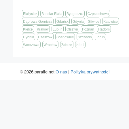
Białystok
Bielsko-Biała
Bydgoszcz
Częstochowa
Dąbrowa Górnicza
Gdańsk
Gdynia
Gliwice
Katowice
Kielce
Kraków
Lublin
Olsztyn
Poznań
Radom
Rybnik
Rzeszów
Sosnowiec
Szczecin
Toruń
Warszawa
Wrocław
Zabrze
Łódź
© 2026 parafie.net
O nas
|
Polityka prywatności