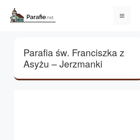
Przejdź
do
Menu
treści
Parafia św. Franciszka z
Asyżu – Jerzmanki