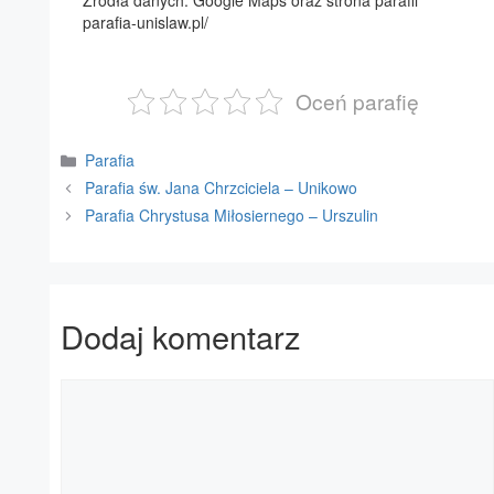
Źródła danych: Google Maps oraz strona parafii
parafia-unislaw.pl/
Oceń parafię
Kategorie
Parafia
Parafia św. Jana Chrzciciela – Unikowo
Parafia Chrystusa Miłosiernego – Urszulin
Dodaj komentarz
Komentarz