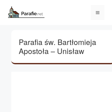
Przejdź
do
Menu
treści
Parafia św. Bartłomieja
Apostoła – Unisław