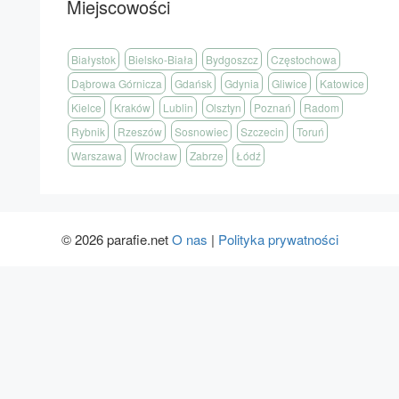
Miejscowości
Białystok
Bielsko-Biała
Bydgoszcz
Częstochowa
Dąbrowa Górnicza
Gdańsk
Gdynia
Gliwice
Katowice
Kielce
Kraków
Lublin
Olsztyn
Poznań
Radom
Rybnik
Rzeszów
Sosnowiec
Szczecin
Toruń
Warszawa
Wrocław
Zabrze
Łódź
© 2026 parafie.net
O nas
|
Polityka prywatności