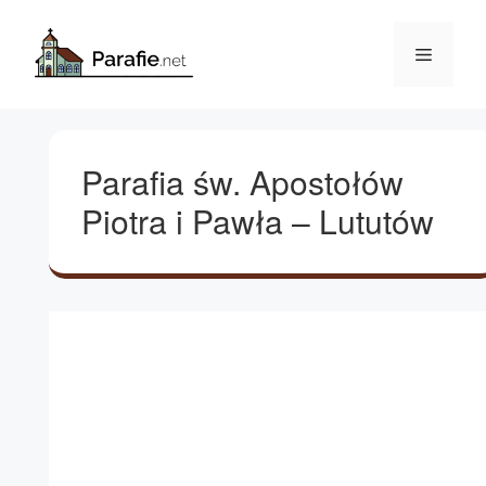
Przejdź
do
Menu
treści
Parafia św. Apostołów
Piotra i Pawła – Lututów