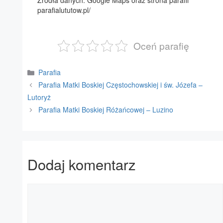
Źródła danych: Google Maps oraz strona parafii
parafialututow.pl/
Oceń parafię
Kategorie
Parafia
Parafia Matki Boskiej Częstochowskiej i św. Józefa –
Lutoryż
Parafia Matki Boskiej Różańcowej – Luzino
Dodaj komentarz
Komentarz