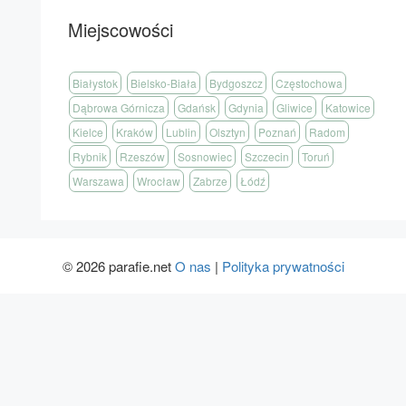
Miejscowości
Białystok
Bielsko-Biała
Bydgoszcz
Częstochowa
Dąbrowa Górnicza
Gdańsk
Gdynia
Gliwice
Katowice
Kielce
Kraków
Lublin
Olsztyn
Poznań
Radom
Rybnik
Rzeszów
Sosnowiec
Szczecin
Toruń
Warszawa
Wrocław
Zabrze
Łódź
© 2026 parafie.net
O nas
|
Polityka prywatności