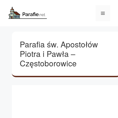
Przejdź
do
Menu
treści
Parafia św. Apostołów
Piotra i Pawła –
Częstoborowice