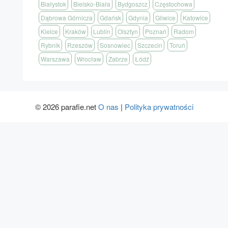
Białystok
Bielsko-Biała
Bydgoszcz
Częstochowa
Dąbrowa Górnicza
Gdańsk
Gdynia
Gliwice
Katowice
Kielce
Kraków
Lublin
Olsztyn
Poznań
Radom
Rybnik
Rzeszów
Sosnowiec
Szczecin
Toruń
Warszawa
Wrocław
Zabrze
Łódź
© 2026 parafie.net
O nas
|
Polityka prywatności