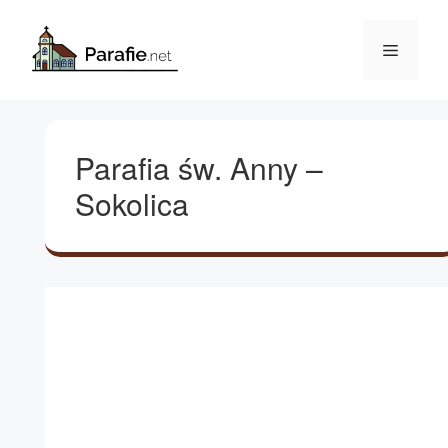
Przejdź
do
Menu
treści
Parafia św. Anny –
Sokolica