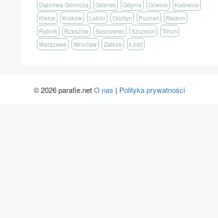
Dąbrowa Górnicza
Gdańsk
Gdynia
Gliwice
Katowice
Kielce
Kraków
Lublin
Olsztyn
Poznań
Radom
Rybnik
Rzeszów
Sosnowiec
Szczecin
Toruń
Warszawa
Wrocław
Zabrze
Łódź
© 2026 parafie.net
O nas
|
Polityka prywatności