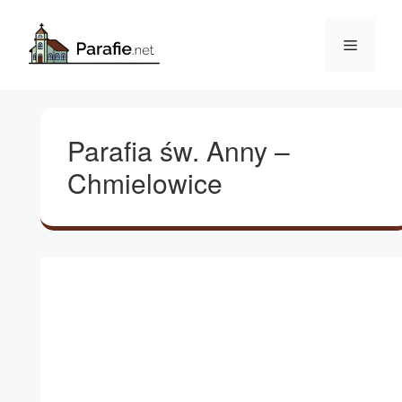
Przejdź
do
Menu
treści
Parafia św. Anny –
Chmielowice