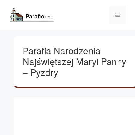
Przejdź
do
Menu
treści
Parafia Narodzenia
Najświętszej Maryi Panny
– Pyzdry