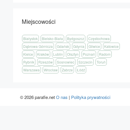
Miejscowości
Białystok
Bielsko-Biała
Bydgoszcz
Częstochowa
Dąbrowa Górnicza
Gdańsk
Gdynia
Gliwice
Katowice
Kielce
Kraków
Lublin
Olsztyn
Poznań
Radom
Rybnik
Rzeszów
Sosnowiec
Szczecin
Toruń
Warszawa
Wrocław
Zabrze
Łódź
© 2026 parafie.net
O nas
|
Polityka prywatności