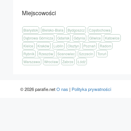
Miejscowości
Białystok
Bielsko-Biała
Bydgoszcz
Częstochowa
Dąbrowa Górnicza
Gdańsk
Gdynia
Gliwice
Katowice
Kielce
Kraków
Lublin
Olsztyn
Poznań
Radom
Rybnik
Rzeszów
Sosnowiec
Szczecin
Toruń
Warszawa
Wrocław
Zabrze
Łódź
© 2026 parafie.net
O nas
|
Polityka prywatności