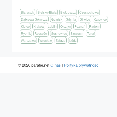
Białystok
Bielsko-Biała
Bydgoszcz
Częstochowa
Dąbrowa Górnicza
Gdańsk
Gdynia
Gliwice
Katowice
Kielce
Kraków
Lublin
Olsztyn
Poznań
Radom
Rybnik
Rzeszów
Sosnowiec
Szczecin
Toruń
Warszawa
Wrocław
Zabrze
Łódź
© 2026 parafie.net
O nas
|
Polityka prywatności