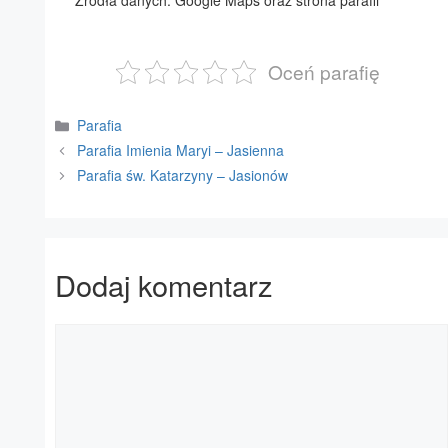
Źródła danych: Google Maps oraz strona parafii
Oceń parafię
Kategorie
Parafia
Parafia Imienia Maryi – Jasienna
Parafia św. Katarzyny – Jasionów
Dodaj komentarz
Komentarz