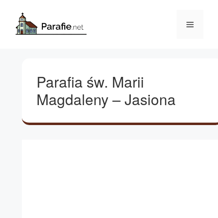
Przejdź
do
Menu
treści
Parafia św. Marii
Magdaleny – Jasiona