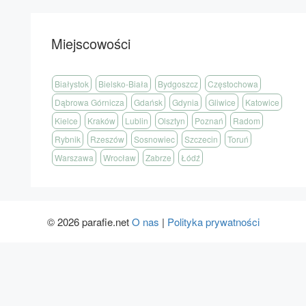
Miejscowości
Białystok
Bielsko-Biała
Bydgoszcz
Częstochowa
Dąbrowa Górnicza
Gdańsk
Gdynia
Gliwice
Katowice
Kielce
Kraków
Lublin
Olsztyn
Poznań
Radom
Rybnik
Rzeszów
Sosnowiec
Szczecin
Toruń
Warszawa
Wrocław
Zabrze
Łódź
© 2026 parafie.net
O nas
|
Polityka prywatności