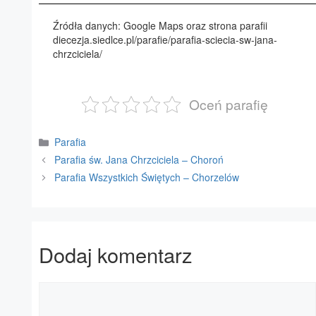
Źródła danych: Google Maps oraz strona parafii
diecezja.siedlce.pl/parafie/parafia-sciecia-sw-jana-
chrzciciela/
Oceń parafię
Kategorie
Parafia
Parafia św. Jana Chrzciciela – Choroń
Parafia Wszystkich Świętych – Chorzelów
Dodaj komentarz
Komentarz