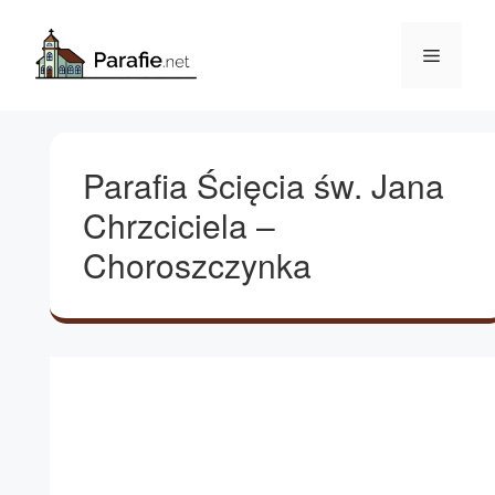
Przejdź
do
Menu
treści
Parafia Ścięcia św. Jana
Chrzciciela –
Choroszczynka