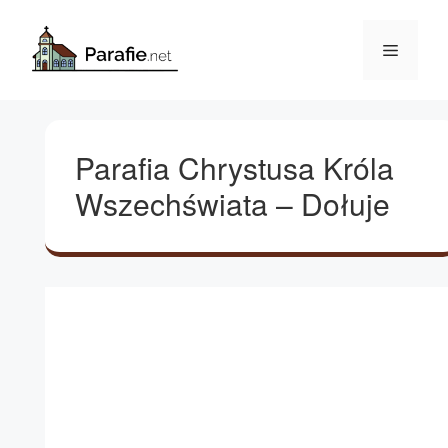
Przejdź
do
Menu
treści
Parafia Chrystusa Króla
Wszechświata – Dołuje