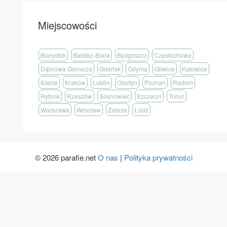
Miejscowości
Białystok
Bielsko-Biała
Bydgoszcz
Częstochowa
Dąbrowa Górnicza
Gdańsk
Gdynia
Gliwice
Katowice
Kielce
Kraków
Lublin
Olsztyn
Poznań
Radom
Rybnik
Rzeszów
Sosnowiec
Szczecin
Toruń
Warszawa
Wrocław
Zabrze
Łódź
© 2026 parafie.net
O nas
|
Polityka prywatności