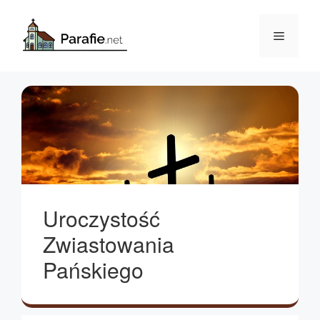
Przejdź
do
Menu
treści
Uroczystość
Zwiastowania
Pańskiego