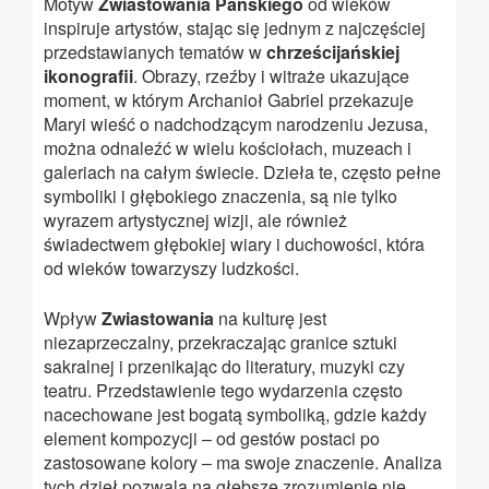
Motyw
Zwiastowania Pańskiego
od wieków
inspiruje artystów, stając się jednym z najczęściej
przedstawianych tematów w
chrześcijańskiej
ikonografii
. Obrazy, rzeźby i witraże ukazujące
moment, w którym Archanioł Gabriel przekazuje
Maryi wieść o nadchodzącym narodzeniu Jezusa,
można odnaleźć w wielu kościołach, muzeach i
galeriach na całym świecie. Dzieła te, często pełne
symboliki i głębokiego znaczenia, są nie tylko
wyrazem artystycznej wizji, ale również
świadectwem głębokiej wiary i duchowości, która
od wieków towarzyszy ludzkości.
Wpływ
Zwiastowania
na kulturę jest
niezaprzeczalny, przekraczając granice sztuki
sakralnej i przenikając do literatury, muzyki czy
teatru. Przedstawienie tego wydarzenia często
nacechowane jest bogatą symboliką, gdzie każdy
element kompozycji – od gestów postaci po
zastosowane kolory – ma swoje znaczenie. Analiza
tych dzieł pozwala na głębsze zrozumienie nie