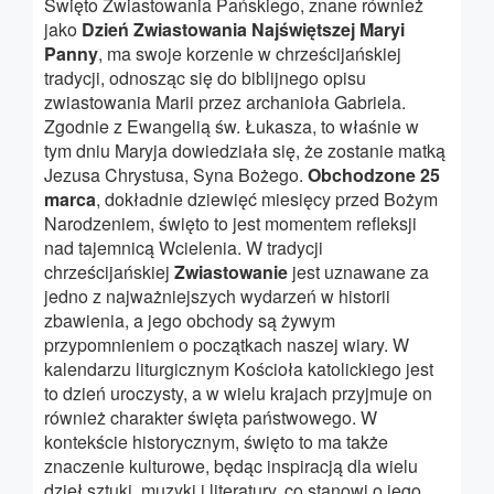
Święto Zwiastowania Pańskiego, znane również
jako
Dzień Zwiastowania Najświętszej Maryi
Panny
, ma swoje korzenie w chrześcijańskiej
tradycji, odnosząc się do biblijnego opisu
zwiastowania Marii przez archanioła Gabriela.
Zgodnie z Ewangelią św. Łukasza, to właśnie w
tym dniu Maryja dowiedziała się, że zostanie matką
Jezusa Chrystusa, Syna Bożego.
Obchodzone 25
marca
, dokładnie dziewięć miesięcy przed Bożym
Narodzeniem, święto to jest momentem refleksji
nad tajemnicą Wcielenia. W tradycji
chrześcijańskiej
Zwiastowanie
jest uznawane za
jedno z najważniejszych wydarzeń w historii
zbawienia, a jego obchody są żywym
przypomnieniem o początkach naszej wiary. W
kalendarzu liturgicznym Kościoła katolickiego jest
to dzień uroczysty, a w wielu krajach przyjmuje on
również charakter święta państwowego. W
kontekście historycznym, święto to ma także
znaczenie kulturowe, będąc inspiracją dla wielu
dzieł sztuki, muzyki i literatury, co stanowi o jego