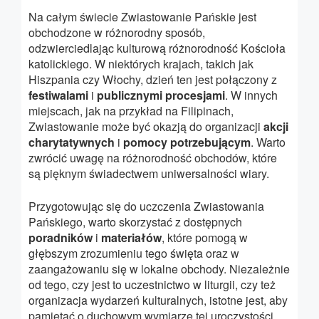
Na całym świecie Zwiastowanie Pańskie jest
obchodzone w różnorodny sposób,
odzwierciedlając kulturową różnorodność Kościoła
katolickiego. W niektórych krajach, takich jak
Hiszpania czy Włochy, dzień ten jest połączony z
festiwalami
i
publicznymi procesjami
. W innych
miejscach, jak na przykład na Filipinach,
Zwiastowanie może być okazją do organizacji
akcji
charytatywnych
i
pomocy potrzebującym
. Warto
zwrócić uwagę na różnorodność obchodów, które
są pięknym świadectwem uniwersalności wiary.
Przygotowując się do uczczenia Zwiastowania
Pańskiego, warto skorzystać z dostępnych
poradników
i
materiałów
, które pomogą w
głębszym zrozumieniu tego święta oraz w
zaangażowaniu się w lokalne obchody. Niezależnie
od tego, czy jest to uczestnictwo w liturgii, czy też
organizacja wydarzeń kulturalnych, istotne jest, aby
pamiętać o duchowym wymiarze tej uroczystości.