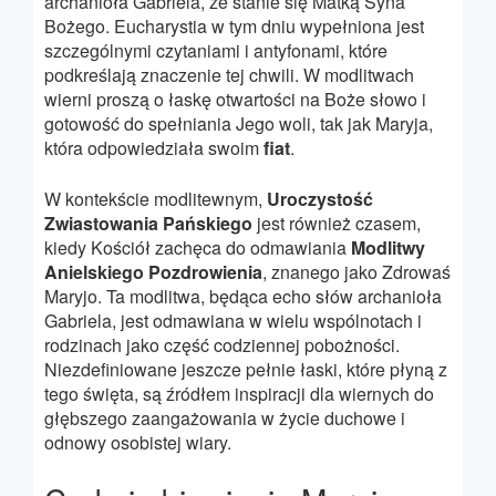
archanioła Gabriela, że stanie się Matką Syna
Bożego. Eucharystia w tym dniu wypełniona jest
szczególnymi czytaniami i antyfonami, które
podkreślają znaczenie tej chwili. W modlitwach
wierni proszą o łaskę otwartości na Boże słowo i
gotowość do spełniania Jego woli, tak jak Maryja,
która odpowiedziała swoim
fiat
.
W kontekście modlitewnym,
Uroczystość
Zwiastowania Pańskiego
jest również czasem,
kiedy Kościół zachęca do odmawiania
Modlitwy
Anielskiego Pozdrowienia
, znanego jako Zdrowaś
Maryjo. Ta modlitwa, będąca echo słów archanioła
Gabriela, jest odmawiana w wielu wspólnotach i
rodzinach jako część codziennej pobożności.
Niezdefiniowane jeszcze pełnie łaski, które płyną z
tego święta, są źródłem inspiracji dla wiernych do
głębszego zaangażowania w życie duchowe i
odnowy osobistej wiary.